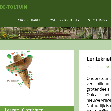
DE-TOLTUIN
GROENE PAREL
OVER DE-TOLTUIN
STICHTING
Lentekrie
Posted on
apri
Ondersteund 
verschillend
grotendeels 
Ook al is het
nieuwe vrijw
Natuurlijk is
Laatste 10 berichten
bakje koffie.