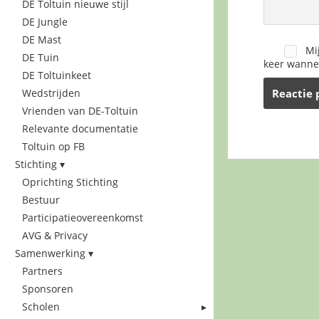
DE Toltuin nieuwe stijl
DE Jungle
DE Mast
Mi
DE Tuin
keer wannee
DE Toltuinkeet
Wedstrijden
Vrienden van DE-Toltuin
Relevante documentatie
Toltuin op FB
Stichting
Oprichting Stichting
Bestuur
Participatieovereenkomst
AVG & Privacy
Samenwerking
Partners
Sponsoren
Scholen