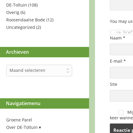
DE-Toltuin
(108)
Overig
(6)
Roosendaalse Bode
(12)
You may us
Uncategorized
(2)
<a href
Naam
*
Archieven
E-mail
*
Archieven
Maand selecteren
Site
Navigatiemenu
Mi
keer wannee
Groene Parel
Over DE-Toltuin