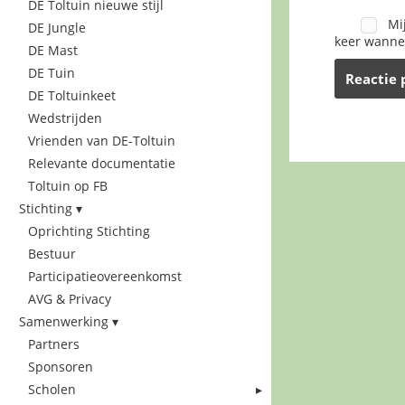
DE Toltuin nieuwe stijl
Mi
DE Jungle
keer wannee
DE Mast
DE Tuin
DE Toltuinkeet
Wedstrijden
Vrienden van DE-Toltuin
Relevante documentatie
Toltuin op FB
Stichting
Oprichting Stichting
Bestuur
Participatieovereenkomst
AVG & Privacy
Samenwerking
Partners
Sponsoren
Scholen