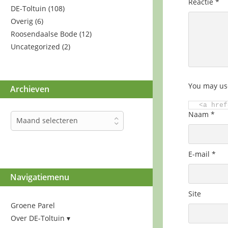
Reactie
*
DE-Toltuin
(108)
Overig
(6)
Roosendaalse Bode
(12)
Uncategorized
(2)
You may us
Archieven
<a href
Naam
*
Archieven
Maand selecteren
E-mail
*
Navigatiemenu
Site
Groene Parel
Over DE-Toltuin