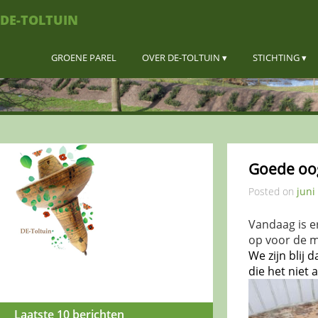
DE-TOLTUIN
GROENE PAREL
OVER DE-TOLTUIN
STICHTING
Goede oog
Posted on
juni
Vandaag is e
op voor de m
We zijn blij
die het niet 
Laatste 10 berichten