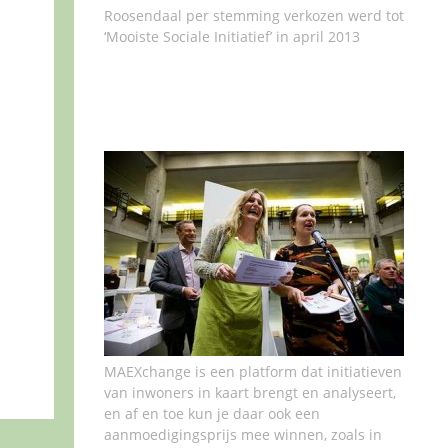
Roosendaal per stemming verkozen werd tot
‘Mooiste Sociale Initiatief’ in april 2013
MAEXchange is een platform dat initiatieven
van inwoners in kaart brengt en analyseert,
en af en toe kun je daar ook een
aanmoedigingsprijs mee winnen, zoals in