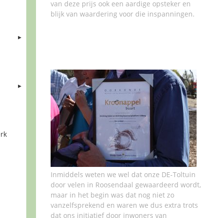
van deze prijs ook een aardige opsteker en
blijk van waardering voor die inspanningen.
rk
Inmiddels weten we wel dat onze DE-Toltuin
door velen in Roosendaal gewaardeerd wordt,
maar in het begin was dat nog niet zo
vanzelfsprekend en waren we dus extra trots
dat ons initiatief door inwoners van