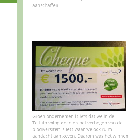
aanschaffen.
Groen ondernemen is iets dat we in de
Toltuin volop doen en het verhogen van de
biodiversiteit is iets waar we ook ruim
aandacht aan geven. Daarom was het winnen