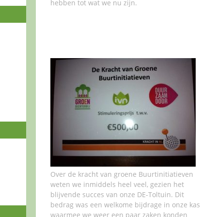
hebben tot wat we nu zijn.
Over de kracht van groene Buurtinitiatieven
weten we inmiddels heel veel, gezien het
blijvende succes van onze DE-Toltuin. Dit
bedrag was een welkome bijdrage in onze kas
waarmee we weer een paar zaken konden