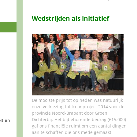
Wedstrijden als initiatief
De mooiste prijs tot op heden was natuurlijk
onze verkiezing tot Icoonproject 2014 voor de
provincie Noord-Brabant door Groen
Dichterbij. Het bijbehorende bedrag (€15.000)
ltuin
gaf ons financiële ruimt om een aantal dingen
aan te schaffen die ons mede gemaakt