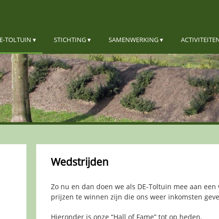
E-TOLTUIN
STICHTING
SAMENWERKING
ACTIVITEITE
Wedstrijden
Zo nu en dan doen we als DE-Toltuin mee aan een 
prijzen te winnen zijn die ons weer inkomsten gev
Hieronder is onze “Hall of Fame” tot op heden.