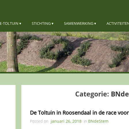
E-TOLTUIN
STICHTING
SAMENWERKING
ACTIVITEITE
Categorie:
BNde
De Toltuin in Roosendaal in de race voor V
Posted on
januari 26, 2018
in
BNdeStem