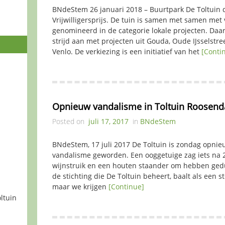
BNdeStem 26 januari 2018 – Buurtpark De Toltuin
Vrijwilligersprijs. De tuin is samen met samen met v
genomineerd in de categorie lokale projecten. Daa
strijd aan met projecten uit Gouda, Oude IJsselstr
Venlo. De verkiezing is een initiatief van het
[Conti
Opnieuw vandalisme in Toltuin Roosend
Posted on
juli 17, 2017
in
BNdeStem
BNdeStem, 17 juli 2017 De Toltuin is zondag opnieu
vandalisme geworden. Een ooggetuige zag iets na 2
wijnstruik en een houten staander om hebben gedu
de stichting die De Toltuin beheert, baalt als een st
maar we krijgen
[Continue]
ltuin