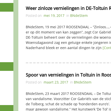
Weer zinloze vernielingen in DE-Toltuin
Posted on
mei 19, 2017
in
BNdeStem
BNdeStem, 19 mei 2017 ROOSENDAAL – “Zinloos…, dat
er op dit moment van kan zeggen”, zegt Cor Gabriëls
DE-Toltuin beheert over de vernielingen die woens
Woensdagavond zag een getuige enkele jongeren i
Naderhand bleek er een aantal dingen te zijn
[Con
Spoor van vernielingen in Toltuin in Roo
Posted on
maart 23, 2017
in
BNdeStem
BNdeStem, 23 maart 2017 ROOSENDAAL – De Toltuin
van vandalisme. Voorzitter Cor Gabriëls van de sti
de Tolberg, schat de schade op ‘honderden euro’s’. 
maar gewoon vandalisme.” Het kunstwerk ‘De Tol’ is