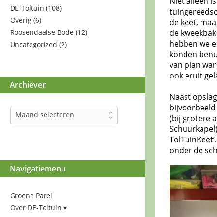
Niet alleen i
DE-Toltuin
(108)
tuingereedsc
Overig
(6)
de keet, maa
Roosendaalse Bode
(12)
de kweekbakk
hebben we er
Uncategorized
(2)
konden benut
van plan war
ook eruit gel
Archieven
Naast opslag
bijvoorbeeld
Archieven
Maand selecteren
(bij grotere 
Schuurkapel).
TolTuinKeet’
onder de sch
Navigatiemenu
Groene Parel
Over DE-Toltuin