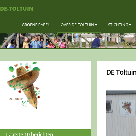
DE-TOLTUIN
GROENE PAREL
OVER DE-TOLTUIN
STICHTING
DE Toltui
Laatste 10 berichten