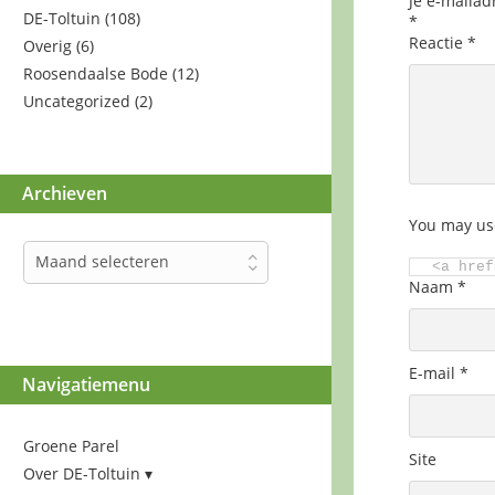
Je e-mailad
DE-Toltuin
(108)
*
Reactie
*
Overig
(6)
Roosendaalse Bode
(12)
Uncategorized
(2)
Archieven
You may us
Archieven
Maand selecteren
<a href
Naam
*
E-mail
*
Navigatiemenu
Groene Parel
Site
Over DE-Toltuin