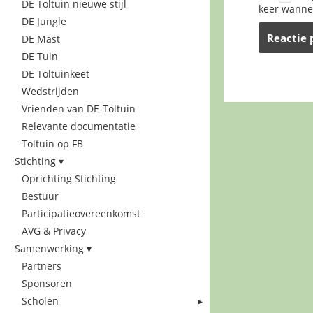
DE Toltuin nieuwe stijl
keer wannee
DE Jungle
DE Mast
DE Tuin
DE Toltuinkeet
Wedstrijden
Vrienden van DE-Toltuin
Relevante documentatie
Toltuin op FB
Stichting
Oprichting Stichting
Bestuur
Participatieovereenkomst
AVG & Privacy
Samenwerking
Partners
Sponsoren
Scholen