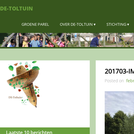
DE-TOLTUIN
GROENE PAREL
OVER DE-TOLTUIN
STICHTING
201703-I
Posted on
feb
Laatste 10 berichten