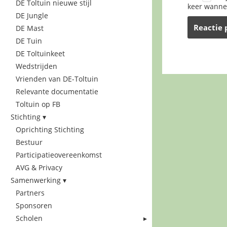
DE Toltuin nieuwe stijl
keer wannee
DE Jungle
DE Mast
DE Tuin
DE Toltuinkeet
Wedstrijden
Vrienden van DE-Toltuin
Relevante documentatie
Toltuin op FB
Stichting
Oprichting Stichting
Bestuur
Participatieovereenkomst
AVG & Privacy
Samenwerking
Partners
Sponsoren
Scholen