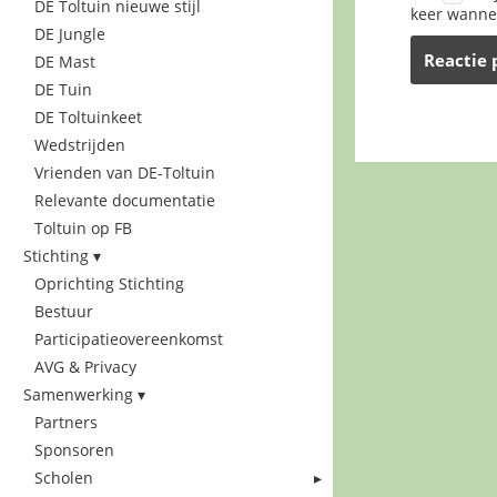
DE Toltuin nieuwe stijl
keer wannee
DE Jungle
DE Mast
DE Tuin
DE Toltuinkeet
Wedstrijden
Vrienden van DE-Toltuin
Relevante documentatie
Toltuin op FB
Stichting
Oprichting Stichting
Bestuur
Participatieovereenkomst
AVG & Privacy
Samenwerking
Partners
Sponsoren
Scholen